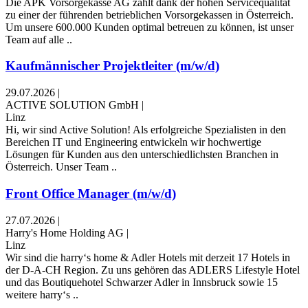
Die APK Vorsorgekasse AG zählt dank der hohen Servicequalität
zu einer der führenden betrieblichen Vorsorgekassen in Österreich.
Um unsere 600.000 Kunden optimal betreuen zu können, ist unser
Team auf alle ..
Kaufmännischer Projektleiter (m/w/d)
29.07.2026
|
ACTIVE SOLUTION GmbH
|
Linz
Hi, wir sind Active Solution! Als erfolgreiche Spezialisten in den
Bereichen IT und Engineering entwickeln wir hochwertige
Lösungen für Kunden aus den unterschiedlichsten Branchen in
Österreich. Unser Team ..
Front Office Manager (m/w/d)
27.07.2026
|
Harry's Home Holding AG
|
Linz
Wir sind die harry‘s home & Adler Hotels mit derzeit 17 Hotels in
der D-A-CH Region. Zu uns gehören das ADLERS Lifestyle Hotel
und das Boutiquehotel Schwarzer Adler in Innsbruck sowie 15
weitere harry‘s ..