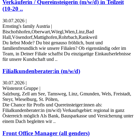
Verkäuferin / Quereinsteigerin (m/w/d) in Teilzeit
(10-20 ..
30.07.2026
|
Ernsting's family Austria
|
Bischofshofen,Oberwart,Wörgl,Wien,Linz,Bad
Hall,Vösendorf,Mattighofen,Rohrbach,Rankweil
Du liebst Mode? Du bist genauso fröhlich, bunt und
familienfreundlich wie unsere Filialen? Ob eigenständig oder im
Team, in Deiner Filiale schaffst Du einzigartige Einkaufserlebnisse
für unsere Kundschaft und ..
Filialkundenberater:in (m/w/d)
30.07.2026
|
Wüstenrot Gruppe
|
Salzburg, Zell am See, Tamsweg, Linz, Gmunden, Wels, Freistadt,
Steyr, Wieselburg, St. Pölten,
Die Chance für Profis und Quereinsteiger:innen als:
Filialkundenberater:in (m/w/d) Verkaufsgebiet: regional in ganz
Österreich möglich Als Bank, Bausparkasse und Versicherung unter
einem Dach begleiten wir ..
Front Office Manager (all genders)