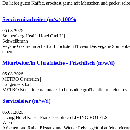
Du liebst guten Kaffee, arbeitest gerne mit Menschen und packst selb
..
Servicemitarbeiter (m/w) 100%
05.08.2026
|
Sonnenberg Health Hotel GmbH
|
Schwellbrunn
Vegane Gastfreundschaft auf höchstem Niveau Das vegane Sonnenberg H
einen ..
Mitarbeiter/in Ultrafrische - Frischfisch (m/w/d)
05.08.2026
|
METRO Österreich
|
Langenzersdorf
METRO ist ein internationaler Lebensmittelgroßhändler mit einem vielf
Serviceleiter (m/w/d)
05.08.2026
|
Living Hotel Kaiser Franz Joseph c/o LIVING HOTELS
|
Wien
Arbeiten, wo Ruhe, Eleganz und Wiener Lebensgefühl aufeinandertreff