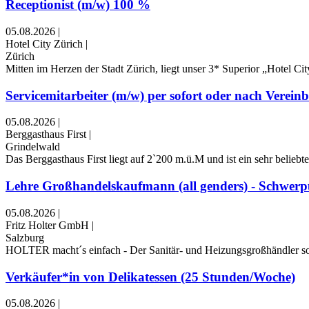
Receptionist (m/w) 100 %
05.08.2026
|
Hotel City Zürich
|
Zürich
Mitten im Herzen der Stadt Zürich, liegt unser 3* Superior „Hotel C
Servicemitarbeiter (m/w) per sofort oder nach Verein
05.08.2026
|
Berggasthaus First
|
Grindelwald
Das Berggasthaus First liegt auf 2`200 m.ü.M und ist ein sehr beliebt
Lehre Großhandelskaufmann (all genders) - Schwerpu
05.08.2026
|
Fritz Holter GmbH
|
Salzburg
HOLTER macht´s einfach - Der Sanitär- und Heizungsgroßhändler sor
Verkäufer*in von Delikatessen (25 Stunden/Woche)
05.08.2026
|