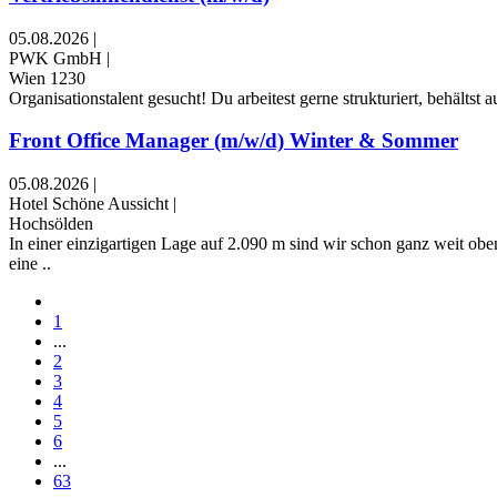
05.08.2026
|
PWK GmbH
|
Wien 1230
Organisationstalent gesucht! Du arbeitest gerne strukturiert, behälts
Front Office Manager (m/w/d) Winter & Sommer
05.08.2026
|
Hotel Schöne Aussicht
|
Hochsölden
In einer einzigartigen Lage auf 2.090 m sind wir schon ganz weit obe
eine ..
1
...
2
3
4
5
6
...
63