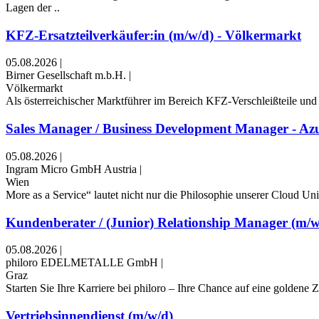
Lagen der ..
KFZ-Ersatzteilverkäufer:in (m/w/d) - Völkermarkt
05.08.2026
|
Birner Gesellschaft m.b.H.
|
Völkermarkt
Als österreichischer Marktführer im Bereich KFZ-Verschleißteile und 
Sales Manager / Business Development Manager - Az
05.08.2026
|
Ingram Micro GmbH Austria
|
Wien
More as a Service“ lautet nicht nur die Philosophie unserer Cloud Un
Kundenberater / (Junior) Relationship Manager (m/w
05.08.2026
|
philoro EDELMETALLE GmbH
|
Graz
Starten Sie Ihre Karriere bei philoro – Ihre Chance auf eine goldene 
Vertriebsinnendienst (m/w/d)